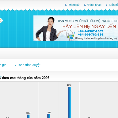
Đăng ký
Đăng nhập
Liên h
c gia
Theo trình duyệt
ếm
 theo các tháng của năm 2026
2290
1096
1064
857