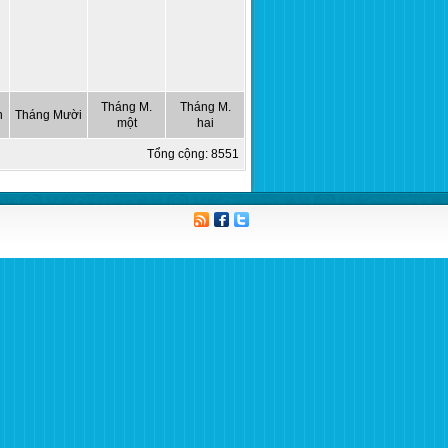
Tháng M.
Tháng M.
n
Tháng Mười
một
hai
Tổng cộng:
8551