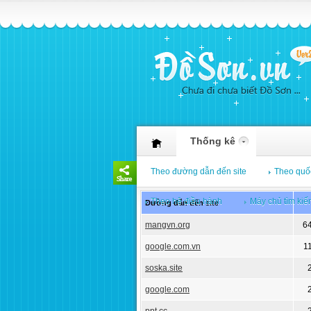
Thống kê
Theo đường dẫn đến site
Theo quố
Theo hệ điều hành
Máy chủ tìm ki
Đường dẫn đến site
mangvn.org
6
google.com.vn
1
soska.site
google.com