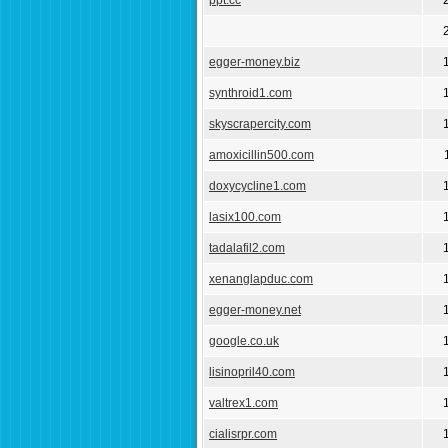
ppt.cc
egger-money.biz
synthroid1.com
skyscrapercity.com
amoxicillin500.com
doxycycline1.com
lasix100.com
tadalafil2.com
xenanglapduc.com
egger-money.net
google.co.uk
lisinopril40.com
valtrex1.com
cialisrpr.com