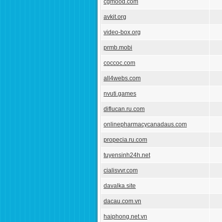
cgmood.com
avkit.org
video-box.org
prmb.mobi
coccoc.com
all4webs.com
nvuti.games
diflucan.ru.com
onlinepharmacycanadaus.com
propecia.ru.com
tuyensinh24h.net
cialisvvr.com
davalka.site
dacau.com.vn
haiphong.net.vn