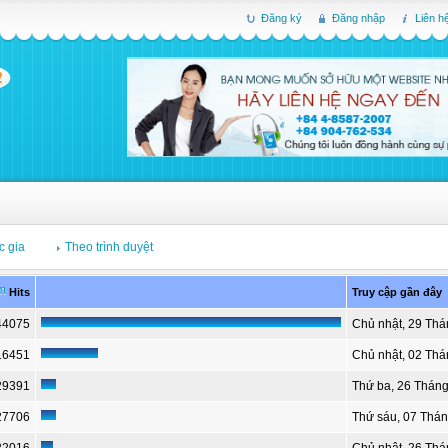
Đăng ký
Đăng nhập
Liên h
c gia
Theo trình duyệt
ếm
Hits
Truy cập gần đây
44075
Chủ nhật, 29 Thá
16451
Chủ nhật, 02 Th
29391
Thứ ba, 26 Tháng
27706
Thứ sáu, 07 Thá