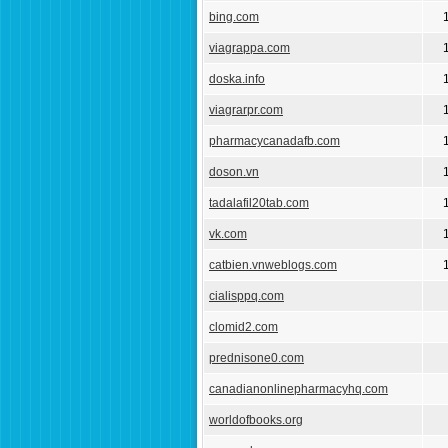
bing.com
viagrappa.com
doska.info
viagrarpr.com
pharmacycanadafb.com
doson.vn
tadalafil20tab.com
vk.com
catbien.vnweblogs.com
cialisppq.com
clomid2.com
prednisone0.com
canadianonlinepharmacyhq.com
worldofbooks.org