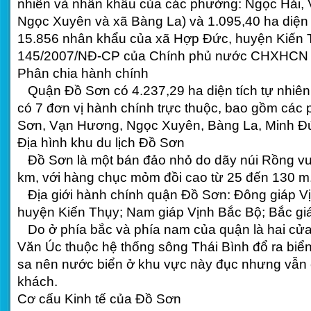
nhiên và nhân khẩu của các phường: Ngọc Hải,
Ngọc Xuyên và xã Bàng La) và 1.095,40 ha diện t
15.856 nhân khẩu của xã Hợp Đức, huyện Kiến T
145/2007/NĐ-CP của Chính phủ nước CHXHCN 
Phân chia hành chính
Quận Đồ Sơn có 4.237,29 ha diện tích tự nhiên
có 7 đơn vị hành chính trực thuộc, bao gồm các
Sơn, Vạn Hương, Ngọc Xuyên, Bàng La, Minh Đ
Địa hình khu du lịch Đồ Sơn
Đồ Sơn là một bán đảo nhỏ do dãy núi Rồng vươn
km, với hàng chục mỏm đồi cao từ 25 đến 130 m
Địa giới hành chính quận Đồ Sơn: Đông giáp Vị
huyện Kiến Thụy; Nam giáp Vịnh Bắc Bộ; Bắc g
Do ở phía bắc và phía nam của quận là hai cửa
Văn Úc thuộc hệ thống sông Thái Bình đổ ra biể
sa nên nước biển ở khu vực này đục nhưng vẫn 
khách.
Cơ cấu Kinh tế của Đồ Sơn