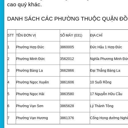
cao quý khác.
DANH SÁCH CÁC PHƯỜNG THUỘC QUẬN ĐỒ
STT
TÊN ĐƠN VỊ
SỐ MÁY (031)
ĐỊA CHỈ
1
Phường Hợp Đức
3860005
Đức Hậu 1 Hợp Đức
2
Phường Minh Đức
3562012
Nghĩa Phương Minh Đứ
3
Phường Bàng La
3662866
Đại Thắng Bàng La
4
Phường Ngọc Xuyên
3861606
10 Suối Rồng
5
Phường Ngọc Hải
3863580
17 Nguyễn Hữu Cầu
6
Phường Vạn Sơn
3865628
Lý Thánh Tông
7
Phường Vạn Hương
3861376
Cống Họng đường Ngh