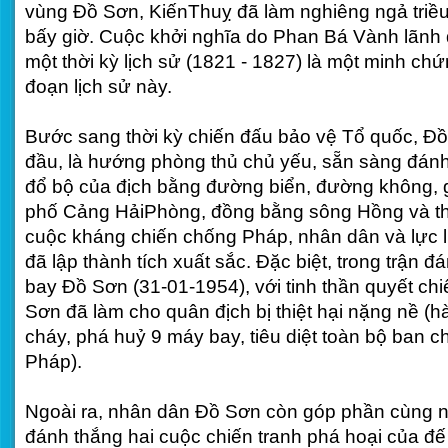
vùng Đồ Sơn, KiếnThuỵ đã làm nghiêng ngả triều
bấy giờ. Cuộc khởi nghĩa do Phan Bá Vành lãnh
một thời kỳ lịch sử (1821 - 1827) là một minh ch
đoạn lịch sử này.
Bước sang thời kỳ chiến đấu bảo vệ Tổ quốc, Đ
đầu, là hướng phòng thủ chủ yếu, sẵn sàng đánh
đổ bộ của địch bằng đường biển, đường không, 
phố Cảng HảiPhòng, đồng bằng sông Hồng và th
cuộc kháng chiến chống Pháp, nhân dân và lực 
đã lập thành tích xuất sắc. Đặc biệt, trong trận 
bay Đồ Sơn (31-01-1954), với tinh thần quyết ch
Sơn đã làm cho quân địch bị thiệt hại nặng nề (h
cháy, phá huỷ 9 máy bay, tiêu diệt toàn bộ ban c
Pháp).
Ngoài ra, nhân dân Đồ Sơn còn góp phần cùng 
đánh thắng hai cuộc chiến tranh phá hoại của đ