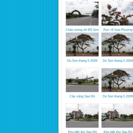
Chào mừng tới Đồ Sơn
Rực rỡ hoa Phượng
Do Son thang 5.2009
Do Son thang 5.2009
Cây xăng Sao Đỏ
Do Son thang 5.2009
Khu biệt thự Sao Đỏ
Khu biệt thự Sao Đỏ