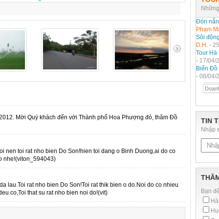
Những 
Đón nắn
Phạm M
Sôi động
D.H.
- 2
Tour Hà 
- 17/04/
Biển Đồ 
- 08/04/
Doanh
 2012. Mời Quý khách đến với Thành phố Hoa Phượng đỏ, thăm Đồ
TIN 
Nhập e
 roi nen toi rat nho bien Do Son!hien toi dang o Binh Duong,ai do co
ao nhe!(viton_594043)
THĂM
a lau.Toi rat nho bien Do Son!Toi rat thik bien o do.Noi do co nhieu
Bạn đế
u co,Toi that su rat nho bien noi do!(vit)
Hà
Hu