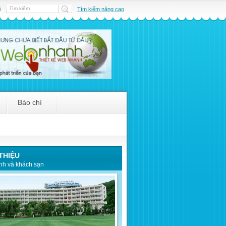
ệ
Tìm kiếm nâng cao
Báo chí
 THIỆU
nh và khách sạn