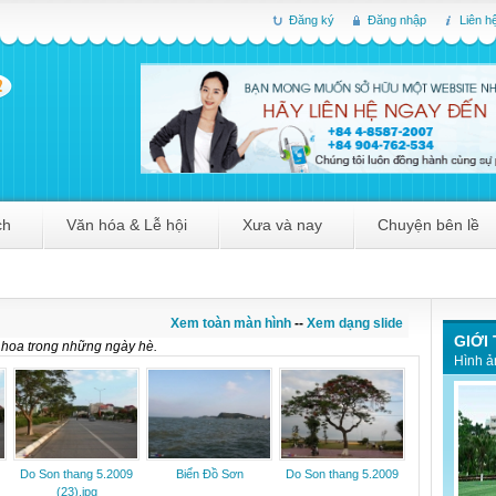
Đăng ký
Đăng nhập
Liên h
ch
Văn hóa & Lễ hội
Xưa và nay
Chuyện bên lề
Xem toàn màn hình
--
Xem dạng slide
GIỚI
 hoa trong những ngày hè.
Hình ả
Do Son thang 5.2009
Biển Đồ Sơn
Do Son thang 5.2009
(23).jpg