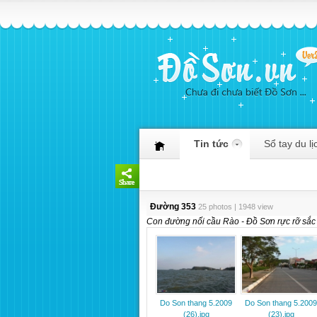
Tin tức
Sổ tay du lị
Đường 353
25 photos | 1948 view
Con đường nối cầu Rào - Đồ Sơn rực rỡ sắc
Do Son thang 5.2009
Do Son thang 5.2009
(26).jpg
(23).jpg