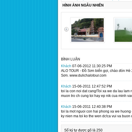
HÌNH ẢNH NGẪU NHIÊN
BÌNH LUẬN
Khách
07-06-2012 11:30:25 PM
ALO TOUR - Đồ Sơn biển gọi, chào đón Hè
Sơn. www.dulichalotour.com
Khách
15-06-2011 12:47:52 PM
toi la con noi dat cang!Toi xa we da lau lam
muon tro ch cung toi hay ep nik cua minh v
Khách
15-06-2011 12:40:38 PM
toi la mot nguoi con hai phong xa we huong d
ky nien ma toi ko the wen dc!ca vui va buon de
Số ký tự được gõ là 250