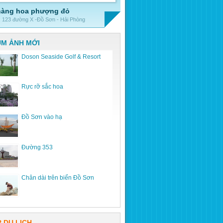
hàng hoa phượng đỏ
 : 123 đường X -Đồ Sơn - Hải Phòng
M ẢNH MỚI
Doson Seaside Golf & Resort
Rực rỡ sắc hoa
Đồ Sơn vào hạ
Đường 353
Chân dài trên biển Đồ Sơn
 DU LỊCH