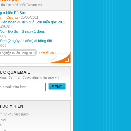
tin tức mới nhất Doson.vn
g ở biển Đồ Sơn
ạnh Cường
- 25/05/2011
 liên hoan du lịch “Đồ Sơn biển gọi” 2011
5/05/2011
Nội - Đồ Sơn, 2 ngày 1 đêm.
2009
Sơn (2 ngày / 1 đêm) đi bằng ôtô
2009
 nghiệp muốn đăng tin ?
Xem tất cả »
TỨC QUA EMAIL
mail để nhận được những tin mới vn
 DÒ Ý KIẾN
n từ khu vực nào?
 Nội
ế