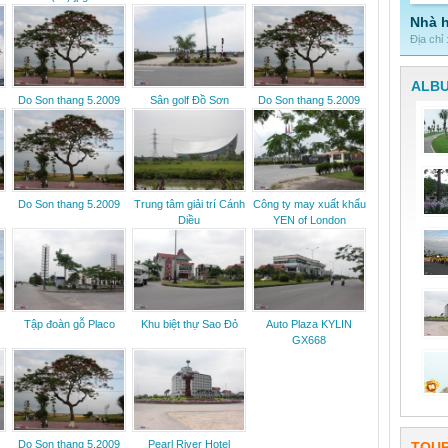
Nhà 
Địa chỉ
ALBU
Do Son thang 5.2009
Sân golf Đồ Sơn
Do Son thang 5.2009
Do Son thang 5.2009
Trung tâm giải trí Cánh
Công ty may xuất khẩu
Diều
YEN of London
Tập đoàn gỗ Placo
Khu biệt thự Sao Đỏ
Auto Plaza KYLIN
GX668
Do Son thang 5.2009
Pearl River Hotel
TOUR