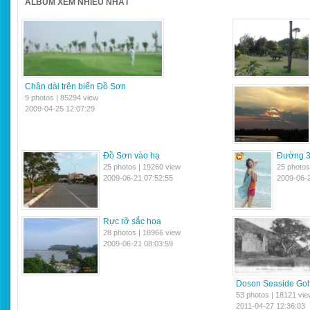
ALBUM XEM NHIỀU NHẤT
Chân dài trên biển Đồ Sơn
9 photos | 85294 view
2009-04-25 12:07:29
Đồ Sơn vào hạ
Đường 
25 photos | 19260 view
25 photos
2009-06-21 07:52:55
2009-06-2
Rực rỡ sắc hoa
28 photos | 18966 view
2009-06-21 08:03:59
Doson Seaside Golf
53 photos | 18121 vie
2011-04-27 12:36:03