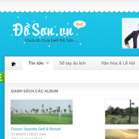
Tin tức
Sổ tay du lịch
Văn hóa & Lễ hội
DANH SÁCH CÁC ALBUM
Doson Seaside Golf & Resort
53 photos | 18121 view