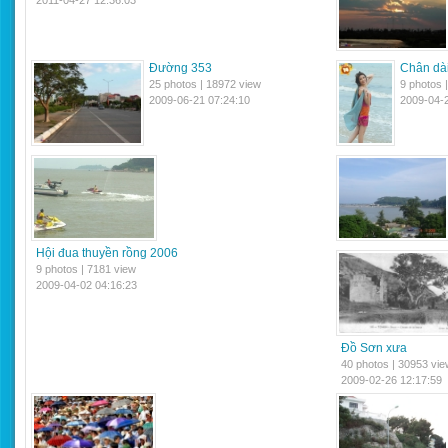
2011-04-27 12:36:03
Đường 353
Chân dài
25 photos | 18972 view
9 photos 
2009-06-21 07:24:10
2009-04-2
Hội đua thuyền rồng 2006
9 photos | 7181 view
2009-04-02 04:16:23
Đồ Sơn xưa
40 photos | 30953 vie
2009-02-26 12:17:59