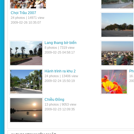
Chọi Trâu 2007
24 photos | 14971 view
2009-02-26 10:35:07
Lang thang bờ biển
8 photos | 7319 view
2009-02-25 04:58:17
Hành trình ra khu 2
Ph
24 photos | 13406 view
16 
2009-02-24 15:50:19
200
Chiều Đông
13 photos | 9053 view
2009-02-23 12:09:35