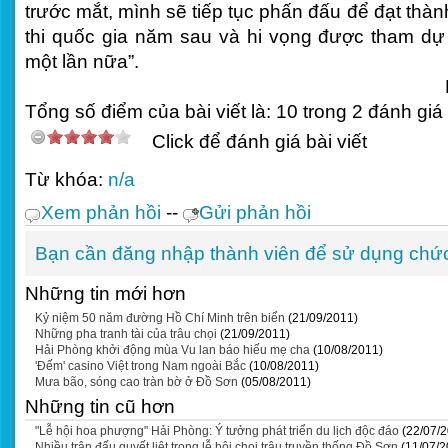
trước mắt, mình sẽ tiếp tục phấn đấu để đạt thành
thi quốc gia năm sau và hi vọng được tham dự
một lần nữa”.
Tổng số điểm của bài viết là: 10 trong 2 đánh giá
Click để đánh giá bài viết
Từ khóa:
n/a
Xem phản hồi
--
Gửi phản hồi
Bạn cần đăng nhập thành viên để sử dụng chứ
Những tin mới hơn
Kỷ niệm 50 năm đường Hồ Chí Minh trên biển
(21/09/2011)
Những pha tranh tài của trâu chọi
(21/09/2011)
Hải Phòng khởi động mùa Vu lan báo hiếu mẹ cha
(10/08/2011)
'Đếm' casino Việt trong Nam ngoài Bắc
(10/08/2011)
Mưa bão, sóng cao tràn bờ ở Đồ Sơn
(05/08/2011)
Những tin cũ hơn
"Lễ hội hoa phượng" Hải Phòng: Ý tưởng phát triển du lịch độc đáo
(22/07/
Nhiều trận đấu quyết liệt trong lễ hội chọi trâu truyền thống Đồ Sơn
(11/07/2