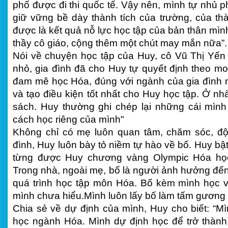
phố được đi thi quốc tế. Vậy nên, mình tự nhủ p
giữ vững bề dày thành tích của trường, của t
được là kết quả nỗ lực học tập của bản thân mìn
thầy cô giáo, cộng thêm một chút may mắn nữa”.
Nói về chuyện học tập của Huy, cô Vũ Thị Yến 
nhỏ, gia đình đã cho Huy tự quyết định theo m
đam mê học Hóa, đúng với ngành của gia đình n
và tạo điều kiện tốt nhất cho Huy học tập. Ở nh
sách. Huy thường ghi chép lại những cái mình
cách học riêng của mình"
Không chỉ có mẹ luôn quan tâm, chăm sóc, độ
đình, Huy luôn bày tỏ niềm tự hào về bố. Huy bật
từng được Huy chương vàng Olympic Hóa học
Trong nhà, ngoài mẹ, bố là người ảnh hưởng đến
quá trình học tập môn Hóa. Bố kèm mình học v
mình chưa hiểu.Mình luôn lấy bố làm tấm gương
Chia sẻ về dự định của mình, Huy cho biết: “M
học ngành Hóa. Mình dự định học để trở thành 