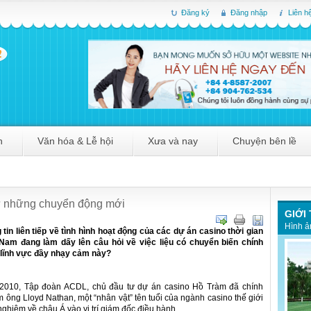
Đăng ký
Đăng nhập
Liên h
h
Văn hóa & Lễ hội
Xưa và nay
Chuyện bên lề
từ những chuyển động mới
GIỚI
Hình ả
tin liên tiếp về tình hình hoạt động của các dự án casino thời gian
 Nam đang làm dấy lên câu hỏi về việc liệu có chuyển biến chính
 lĩnh vực đầy nhạy cảm này?
g
/2010, Tập đoàn ACDL, chủ đầu tư dự án casino Hồ Tràm đã chính
 ông Lloyd Nathan, một “nhân vật” tên tuổi của ngành casino thế giới
nghiệm về châu Á vào vị trí giám đốc điều hành.