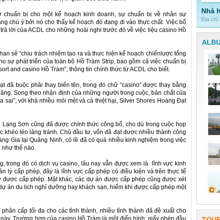
Nhà 
ự chuẩn bị cho một kế hoạch kinh doanh, sự chuẩn bị về nhân sự
Địa chỉ
áng chú ý bởi nó cho thấy kế hoạch đó đang đi vào thực chất. Việc bổ
trả lời của ACDL cho những hoài nghi trước đó về việc liệu casino Hồ
ALBU
han sẽ “chịu trách nhiệm tạo ra và thực hiện kế hoạch chiếnlược tổng
ho sự phát triển của toàn bộ Hồ Tràm Strip, bao gồm cả việc chuẩn bị
rt and casino Hồ Tràm”, thông tin chính thức từ ACDL cho biết.
t đã buộc phải thay biển tên, trong đó chữ “casino” được thay bằng
năng. Song theo nhận định của những người trong cuộc, bản chất của
sai”, với khá nhiều mỏi mệt và cả thiệt hại, Silver Shores Hoàng Đạt
i Lạng Sơn cũng đã được chính thức công bố, cho dù trong cuộc họp
c khéo léo lảng tránh. Chủ đầu tư, vốn đã đạt được nhiều thành công
oàng Gia tại Quảng Ninh, có lẽ đã có quá nhiều kinh nghiệm trong việc
 như thế nào.
ng, trong đó có dịch vụ casino, lâu nay vẫn được xem là lĩnh vực kinh
 lý cấp phép, đây là lĩnh vực cấp phép có điều kiện và trên thực tế
 vậy được cấp phép. Mặt khác, các dự án được cấp phép cũng được xét
t dự án du lịch nghỉ dưỡng hay khách sạn, hiếm khi được cấp phép một
phân cấp tối đa cho các tỉnh thành, nhiều tỉnh thành đã đề xuất cho
c này. Trường hợp của casino Hồ Tràm là một điển hình: giấy phép đầu
TOUR