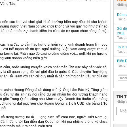
 Vũng Tàu.
Những 
Đón n
Tác gi
 nên các khu vui chơi giải trí có thưởng hiện nay đều chỉ cho khách
 nhưng người Việt Nam có vào chơi không và với quy mô như thế nào
Sôi độ
mà kết quả nhiều đợt thanh kiểm tra của các cơ quan chức năng là một
2011
Tác gi
các nhà đầu tư vẫn hào hứng vì triển vọng kinh doanh trong lĩnh vực
Tour H
a. Với thế mạnh về du lịch nghỉ dưỡng, Việt Nam đang được xem là
Tác gi
ng tương lai. Phần nào đó casino cũng giống với… golf, khi nó hướng
ống kinh doanh không biên giới.
Biển Đ
Tác gi
ách cấm, hoặc không khuyến khích phát triển lĩnh vực này nên việc có
y là rất quan trọng đối với giới đầu tư quốc tế. Câu chuyện “huy động
 dự án Hồ Tràm với căn cứ duy nhất là bản chứng nhận đầu tư của dự
Doanh
án casino Hoàng Đồng là rất đáng chú ý. Ông Lâm Bảo Kỳ, Tổng giám
ủ đầu tư dự án này nói rằng dự án nhắm tới đối tượng khách hàng
TIN 
nó gần Trung Quốc, cũng như Macao vậy. Doanh thu thuần của mảng
Nhập e
 chúng tôi đặt mục tiêu cho Hoàng Đồng là 1,6 tỉ USD, chỉ bằng 1/10
 nói.
à trong tương lai là… Lạng Sơn để chơi bạc, người Việt Nam lại
 đánh động tới tận diễn đàn Quốc hội, khi mà những thống kê chưa
ng “chảy máu” ra ngoài biên giới.