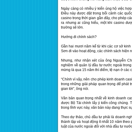
Ngày càng có nhiều ý kiến ủng hộ việc hợp 
Điều này được đặt trong bối cảnh các quố
casino trong thời gian gần đây, cho phép cá
ra nhưng ai cũng hiểu, một khi casino đư
trường sẽ lớn.
Hướng đi chính sách?
Gần hai mươi năm kể từ khi các cơ sở kinh 
Sơn đi vào hoạt động, các chính sách hiện na
Nhưng, như nhận xét của ông Nguyễn Chí
nghiệm về quản lý đầu tư nước ngoài trong
mừng là qua 15 năm thí điểm, tệ nạn ở các 
“Chính vì vậy, nên cho phép kinh doanh casi
trong những giải pháp quan trọng để phát tri
gian tới”, ông nói.
Văn bản quan trọng nhất về kinh doanh cas
được Bộ Tài chính lấy ý kiến công chúng. T
trong lĩnh vực này, văn bản này đang thực s
Theo dự thảo, chủ đầu tư phải là doanh ng
thành lập và hoạt động ít nhất 10 năm theo
luật của nước ngoài đối với nhà đầu tư nước