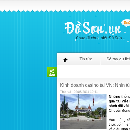
Tin tức
Sổ tay du lịc
Kinh doanh casino tại VN: Nhìn 
Thứ hai - 02/05/2011 10:41
Những thông 
qua tại Việt
sách đối với
Chuyển độn
Vào tháng 4
thức bổ nhiệm
và giàu kinh 