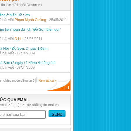
tin tức mới nhất Doson.vn
ắng ở biển Đồ Sơn
ả bài viết
Phạm Mạnh Cường
- 25/05/2011
ng liên hoan du lịch “Đồ Sơn biển gọi”
ả bài viết
D.H.
- 25/05/2011
à Nội - Đồ Sơn, 2 ngày 1 đêm.
ả bài viết
- 17/04/2009
ồ Sơn (2 ngày / 1 đêm) đi bằng ôtô
ả bài viết
- 08/04/2009
 nghiệp muốn đăng tin ?
Xem tất cả »
TỨC QUA EMAIL
mail để nhận được những tin mới vn