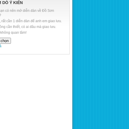
 DÒ Ý KIẾN
ạn có nên mở diễn đàn về Đồ Sơn
?
 rất cần 1 diễn đàn để anh em giao lưu.
ng cần thiết, có ai đâu mà giao lưu.
 không quan tâm!
ả