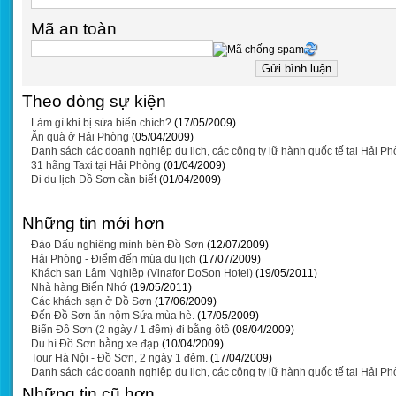
Mã an toàn
Theo dòng sự kiện
Làm gì khi bị sứa biển chích?
(17/05/2009)
Ăn quà ở Hải Phòng
(05/04/2009)
Danh sách các doanh nghiệp du lịch, các công ty lữ hành quốc tế tại Hải P
31 hãng Taxi tại Hải Phòng
(01/04/2009)
Đi du lịch Đồ Sơn cần biết
(01/04/2009)
Những tin mới hơn
Đảo Dấu nghiêng mình bên Đồ Sơn
(12/07/2009)
Hải Phòng - Điểm đến mùa du lịch
(17/07/2009)
Khách sạn Lâm Nghiệp (Vinafor DoSon Hotel)
(19/05/2011)
Nhà hàng Biển Nhớ
(19/05/2011)
Các khách sạn ở Đồ Sơn
(17/06/2009)
Đến Đồ Sơn ăn nộm Sứa mùa hè.
(17/05/2009)
Biển Đồ Sơn (2 ngày / 1 đêm) đi bằng ôtô
(08/04/2009)
Du hí Đồ Sơn bằng xe đạp
(10/04/2009)
Tour Hà Nội - Đồ Sơn, 2 ngày 1 đêm.
(17/04/2009)
Danh sách các doanh nghiệp du lịch, các công ty lữ hành quốc tế tại Hải P
Những tin cũ hơn