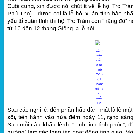
Cuối cùng, xin được nói chút ít về lễ hội Trò T
Phú Thọ) - được coi là lễ hội xuân tình bậc nh
yếu tố xuân tình thì hội Trò Trám còn “nặng đô” 
từ 10 đến 12 tháng Giêng là lễ hội.
Cảnh
đêm
diễn
ra hội
Trò
Trám
(11
tháng
Giêng)
tại
miếu
Trò.
Sau các nghi lễ, đến phần hấp dẫn nhất là lễ mật
sôi, tiến hành vào nửa đêm ngày 11, rạng sáng
Sau mỗi câu khẩu lệnh: “Linh tinh tình phộc”, đ
nường” làm các thao tác hoạt động tính giao. Mỗ