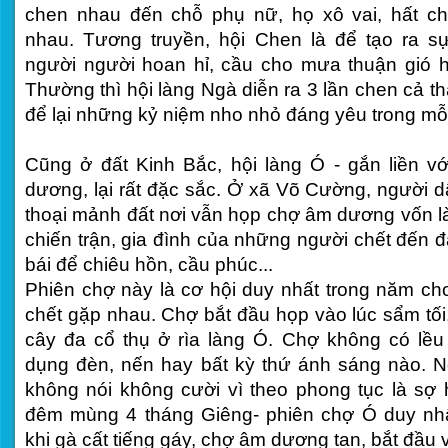
chen nhau đến chỗ phụ nữ, họ xô vai, hất ch
nhau. Tương truyền, hội Chen là để tạo ra 
người người hoan hỉ, cầu cho mưa thuận gió hò
Thường thì hội làng Ngà diễn ra 3 lần chen cả thả
để lại những kỷ niệm nho nhỏ đáng yêu trong mỗi
Cũng ở đất Kinh Bắc, hội làng Ó - gắn liền v
dương, lại rất đặc sắc. Ở xã Võ Cường, người dâ
thoại mảnh đất nơi vẫn họp chợ âm dương vốn là
chiến trận, gia đình của những người chết đến đ
bái để chiêu hồn, cầu phúc...
Phiên chợ này là cơ hội duy nhất trong năm ch
chết gặp nhau. Chợ bắt đầu họp vào lúc sẩm tối
cây đa cổ thụ ở rìa làng Ó. Chợ không có lề
dụng đèn, nến hay bất kỳ thứ ánh sáng nào. 
không nói không cười vì theo phong tục là sợ 
đêm mùng 4 tháng Giêng- phiên chợ Ó duy nhấ
khi gà cất tiếng gáy, chợ âm dương tan, bắt đầu v