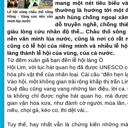
mang một nét tiêu biểu và
thường là hướng tới một đ
Lễ hội vùng châu thổ sông
anh hùng chống ngoại xâm
Hồng - Vàng son nền văn
minh lúa nước
dỗ truyền nghề, chống thiên
giàu lòng cứu nhân độ thế... Châu thổ sông
nền văn minh lúa nước, cũng là nơi có rất n
cũng có lễ hội của riêng mình và nhiều lễ hội
làng thành lễ hội của vùng, của cả nước.
Từ đêm xuân giã bạn đến lễ hội làng Ó
Hội Lim, với tục hát quan họ đã được UNESCO c
hóa phi vật thể của nhân loại. Cái câu “đến hẹn lại
Vào hội, một không gian trải rộng khắp thị trấn L
Duệ đâu cũng vang vang những làn điệu, lời ca. 
ta không chỉ được nghe hát quan họ, mà đượ
gian văn hóa xưa, như đánh cờ người, múa lân, 
niêu, chọi gà, kéo co, thi dệt vải...
Tuy thế, hay nhất vẫn là chứng kiến những mà