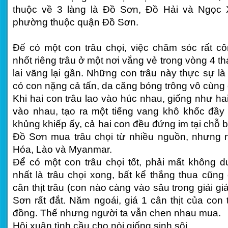
thuộc về 3 làng là Đồ Sơn, Đồ Hải và Ngọc 
phường thuộc quận Đồ Sơn.
Để có một con trâu chọi, việc chăm sóc rất cô
nhốt riêng trâu ở một nơi vắng vẻ trong vòng 4 
lai vãng lại gần. Những con trâu này thực sự l
có con nặng cả tấn, da căng bóng trông vô cùng 
Khi hai con trâu lao vào húc nhau, giống như ha
vào nhau, tạo ra một tiếng vang khô khốc đầy 
khủng khiếp ấy, cả hai con đều đứng im tại chỗ 
Đồ Sơn mua trâu chọi từ nhiều nguồn, nhưng n
Hóa, Lào và Myanmar.
Để có một con trâu chọi tốt, phải mất không d
nhất là trâu chọi xong, bất kể thắng thua cũng 
cân thịt trâu (con nào càng vào sâu trong giải gi
Sơn rất đắt. Năm ngoái, giá 1 cân thịt của con tr
đồng. Thế nhưng người ta vẫn chen nhau mua.
Hội xuân tình cầu cho nòi giống sinh sôi