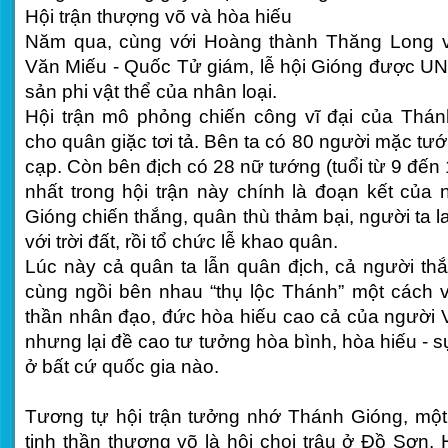
Hội trận thượng võ và hòa hiếu
Năm qua, cùng với Hoàng thành Thăng Long và
Văn Miếu - Quốc Tử giám, lễ hội Gióng được U
sản phi vật thể của nhân loại.
Hội trận mô phỏng chiến công vĩ đại của Thán
cho quân giặc tơi tả. Bên ta có 80 người mặc tư
cạp. Còn bên địch có 28 nữ tướng (tuổi từ 9 đến 
nhất trong hội trận này chính là đoạn kết của
Gióng chiến thắng, quân thù thảm bại, người ta la
với trời đất, rồi tổ chức lễ khao quân.
Lúc này cả quân ta lẫn quân địch, cả người th
cùng ngồi bên nhau “thụ lộc Thánh” một cách vu
thần nhân đạo, đức hòa hiếu cao cả của người Vi
nhưng lại đề cao tư tưởng hòa bình, hòa hiếu - sự
ở bất cứ quốc gia nào.
Tương tự hội trận tưởng nhớ Thánh Gióng, một
tinh thần thượng võ là hội chọi trâu ở Đồ Sơn, 