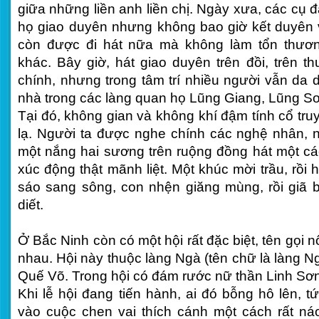
giữa những liền anh liền chị. Ngày xưa, các cụ 
họ giao duyên nhưng không bao giờ kết duyên
còn được đi hát nữa mà không làm tổn thươn
khác. Bây giờ, hát giao duyên trên đồi, trên th
chính, nhưng trong tâm trí nhiều người vẫn da di
nhà trong các làng quan họ Lũng Giang, Lũng S
Tại đó, không gian và không khí đậm tính cổ tru
lạ. Người ta được nghe chính các nghệ nhân,
một nắng hai sương trên ruộng đồng hát một cá
xúc động thật mãnh liệt. Một khúc mời trầu, rồi 
sáo sang sông, con nhện giăng mùng, rồi gi
diết.
Ở Bắc Ninh còn có một hội rất đặc biệt, tên gọi n
nhau. Hội này thuộc làng Ngà (tên chữ là làng 
Quế Võ. Trong hội có đám rước nữ thần Linh Sơn
Khi lễ hội đang tiến hành, ai đó bỗng hô lên, t
vào cuộc chen vai thích cánh một cách rất ná