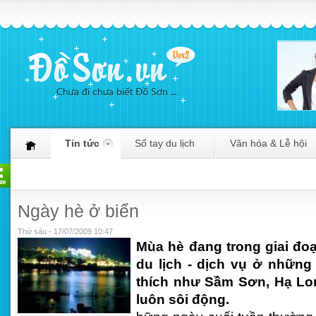
Tin tức
Sổ tay du lịch
Văn hóa & Lễ hội
Ngày hè ở biển
Thứ sáu - 17/07/2009 10:47
Mùa hè đang trong giai đ
du lịch - dịch vụ ở nhữn
thích như Sầm Sơn, Hạ Lo
luôn sôi động.