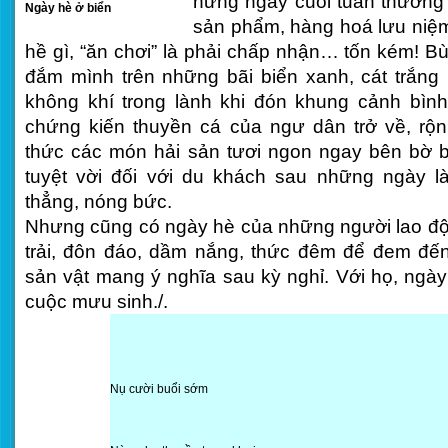
hững ngày cuối tuần thường 
Ngày hè ở biển
sản phẩm, hàng hoá lưu niệm
hề gì, “ăn chơi” là phải chấp nhận… tốn kém! Bù
đắm mình trên những bãi biển xanh, cát trắng 
không khí trong lành khi đón khung cảnh bình
chứng kiến thuyền cá của ngư dân trở về, rộn
thức các món hải sản tươi ngon ngay bên bờ
tuyệt vời đối với du khách sau những ngày l
thẳng, nóng bức.
Nhưng cũng có ngày hè của những người lao đ
trải, đôn đáo, dầm nắng, thức đêm để đem đ
sản vật mang ý nghĩa sau kỳ nghỉ. Với họ, ngày 
cuộc mưu sinh./.
Nụ cười buổi sớm