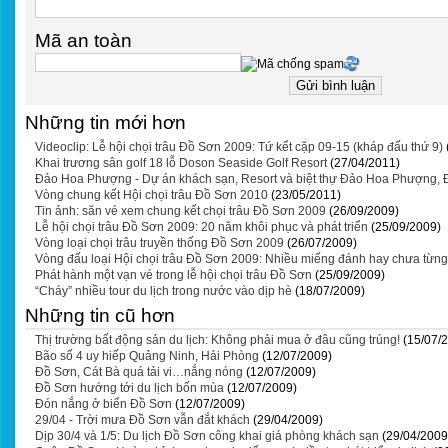
Mã an toàn
Những tin mới hơn
Videoclip: Lễ hội chọi trâu Đồ Sơn 2009: Tứ kết cặp 09-15 (kháp đấu thứ 9)
Khai trương sân golf 18 lỗ Doson Seaside Golf Resort
(27/04/2011)
Đảo Hoa Phượng - Dự án khách sạn, Resort và biệt thự Đảo Hoa Phượng, 
Vòng chung kết Hội chọi trâu Đồ Sơn 2010
(23/05/2011)
Tin ảnh: săn vé xem chung kết chọi trâu Đồ Sơn 2009
(26/09/2009)
Lễ hội chọi trâu Đồ Sơn 2009: 20 năm khôi phục và phát triển
(25/09/2009)
Vòng loại chọi trâu truyền thống Đồ Sơn 2009
(26/07/2009)
Vòng đấu loại Hội chọi trâu Đồ Sơn 2009: Nhiều miếng đánh hay chưa từng
Phát hành một vạn vé trong lễ hội chọi trâu Đồ Sơn
(25/09/2009)
“Cháy” nhiều tour du lịch trong nước vào dịp hè
(18/07/2009)
Những tin cũ hơn
Thị trường bất động sản du lịch: Không phải mua ở đâu cũng trúng!
(15/07/
Bão số 4 uy hiếp Quảng Ninh, Hải Phòng
(12/07/2009)
Đồ Sơn, Cát Bà quá tải vi…nắng nóng
(12/07/2009)
Đồ Sơn hướng tới du lịch bốn mùa
(12/07/2009)
Đón nắng ở biển Đồ Sơn
(12/07/2009)
29/04 - Trời mưa Đồ Sơn vẫn đắt khách
(29/04/2009)
Dịp 30/4 và 1/5: Du lịch Đồ Sơn công khai giá phòng khách sạn
(29/04/2009